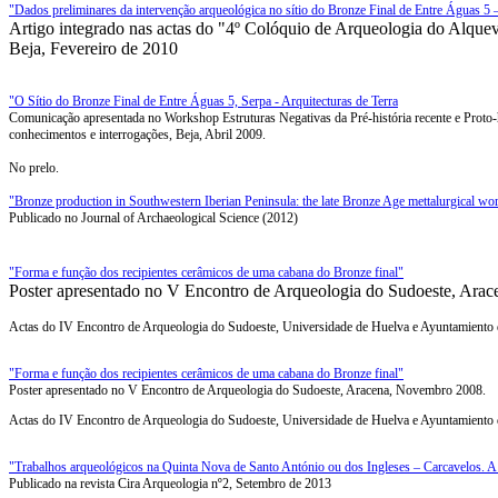
"Dados preliminares da intervenção arqueológica no sítio do Bronze Final de Entre Águas 5 
Artigo integrado nas actas do "4º Colóquio de Arqueologia do Alquev
Beja, Fevereiro de 2010
"O Sítio do Bronze Final de Entre Águas 5, Serpa - Arquitecturas de Terra
Comunicação apresentada no Workshop Estruturas Negativas da Pré-história recente e Proto-hi
conhecimentos e interrogações, Beja, Abril 2009.
No prelo.
"Bronze production in Southwestern Iberian Peninsula: the late Bronze Age mettalurgical w
Publicado no Journal of Archaeological Science (2012)
"Forma e função dos recipientes cerâmicos de uma cabana do Bronze final"
Poster apresentado no V Encontro de Arqueologia do Sudoeste, Ara
Actas do IV Encontro de Arqueologia do Sudoeste, Universidade de Huelva e Ayuntamiento d
"Forma e função dos recipientes cerâmicos de uma cabana do Bronze final"
Poster apresentado no V Encontro de Arqueologia do Sudoeste, Aracena, Novembro 2008.
Actas do IV Encontro de Arqueologia do Sudoeste, Universidade de Huelva e Ayuntamiento d
"Trabalhos arqueológicos na Quinta Nova de Santo António ou dos Ingleses – Carcavelos. A
Publicado na revista Cira Arqueologia nº2, Setembro de 2013