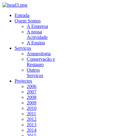
Entrada
Quem Somos
A Empresa
A nossa
Actividade
A Equipa
Serviços
Arqueologia
Conservação e
Restauro
Outros
Serviços
Projectos
2006
2007
2008
2009
2010
2011
2012
2013
2014
2015