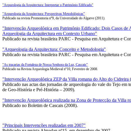
"Arqueologia da Arquitectura: Interpretar o Património Edificado"
"Arqueologia da Arquitectura: Perspectivas Metodológicas"
Publicado na revista Promontoria nº9, da Universidade do Algarve (2011).
"Intervenção Arqueológica em Património Edificado: Dois Casos de 
Arqueologia da Arquitectura em Contexto Urbano"
Publicado na revista brasileira PARC - Pesquisa em Arquitetura e Co
"Arqueologia da Arquitectura: Conceito e Metodologia"
Publicado na revista brasileira PARC - Pesquisa em Arquitetura e Co
"As traçarias da Fortaleza de Nossa Senhora da Luz, Cascais"
Publicado na Revista Arqueologia Medieval nº10, Fevereiro de 2008.
"Intervenção Arqueológica ZEP da Villa romana do Alto do Cidreira 
Publicado nas actas das jornadas de arqueologia do vale do Tejo em t
de Geo-História e Pré-História – 2009).
"Intervenção Arqueológica realizada na Zona de Protecção da Villa 
Publicado no Boletim de Cascais (2008).
"Principais Intervenções realizadas em 2007"
Publicado na revista Almadan nº15, em dezembro de 2007.