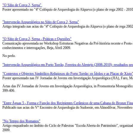
"O Sítio de Corça 2, Serpa"
Poster apresentado no "4º Colóquio de Arqueologia do Alqueva (o plano de rega 2002 - 2010
"Intervenção Arqueológica no Sítio de Corça 2, Serpa"
Artigo integrado nas actas do "4º Colóquio de Arqueologia do Alqueva (o plano de rega 2002
"O Sítio de Corça 2, Serpa - Práticas e Questões"
Comunicação apresentada no Workshop Estruturas Negativas da Pré-história recente e Proto-hi
conhecimentos e interrogações, Beja, Abril 2009.
No prelo.
"Intervenção Arqueológica em Porto Torrão, Ferreira do Alentejo (2008-2010): resultados pr
"Contextos e Objectos Simbólico-Religiosos do Porto Torrão: os Ídolos e as Placas de Xisto
Poster apresentado nas IV Jornadas de Jovens em Investigação Arqueológica (JIA), Faro, M
Actas das IV Jornadas de Jovens em Investigação Arqueológica, in Promontoria Monográfica
399-406.
"Entre Águas 5 - Forma e Função dos Recipientes Cerâmicos de uma Cabana do Bronze Fina
Publicado nas actas do Vº Encontro de Arqueologia do Sudoeste, em Almodôvar, Novembro
"No Tempo dos Romanos"
Artigo enquadrado no âmbito do Ciclo de Palestras "Escola Aberta do Património", organi
2009.