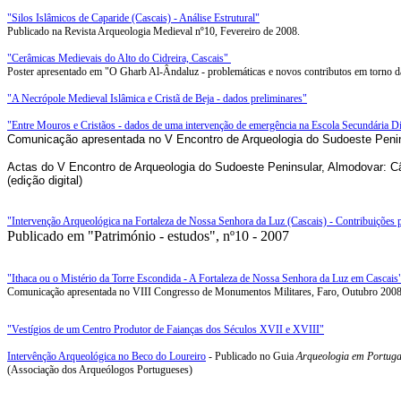
"Silos Islâmicos de Caparide (Cascais) - Análise Estrutural"
Publicado na Revista Arqueologia Medieval nº10, Fevereiro de 2008.
"Cerâmicas Medievais do Alto do Cidreira, Cascais"
Poster apresentado em "O Gharb Al-Ândaluz - problemáticas e novos contributos em torno d
"A Necrópole Medieval Islâmica e Cristã de Beja - dados preliminares"
"Entre Mouros e Cristãos - dados de uma intervenção de emergência na Escola Secundária D
Comunicação apresentada no V Encontro de Arqueologia do Sudoeste Peni
Actas do V Encontro de Arqueologia do Sudoeste Peninsular, Almodovar: C
(edição digital)
"Intervenção Arqueológica na Fortaleza de Nossa Senhora da Luz (Cascais) - Contribuições par
Publicado em "Património - estudos", nº10 - 2007
"Ithaca ou o Mistério da Torre Escondida - A Fortaleza de Nossa Senhora da Luz em Cascais
Comunicação apresentada no VIII Congresso de Monumentos Militares, Faro, Outubro 2008
"Vestígios de um Centro Produtor de Faianças dos Séculos XVII e XVIII"
Intervênção Arqueológica no Beco do Loureiro
- Publicado no Guia
Arqueologia em Portuga
(Associação dos Arqueólogos Portugueses)