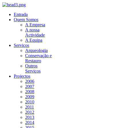
Entrada
Quem Somos
A Empresa
A nossa
Actividade
A Equipa
Serviços
Arqueologia
Conservação e
Restauro
Outros
Serviços
Projectos
2006
2007
2008
2009
2010
2011
2012
2013
2014
2015