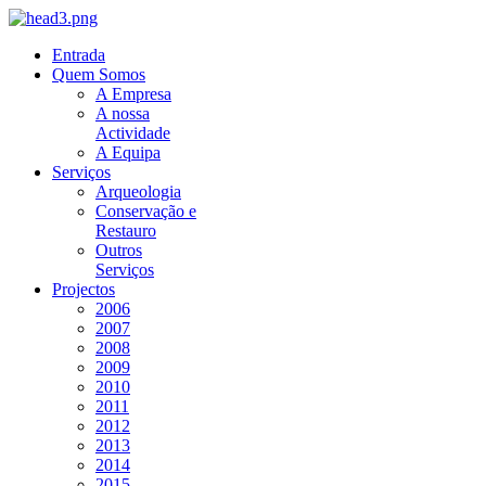
Entrada
Quem Somos
A Empresa
A nossa
Actividade
A Equipa
Serviços
Arqueologia
Conservação e
Restauro
Outros
Serviços
Projectos
2006
2007
2008
2009
2010
2011
2012
2013
2014
2015