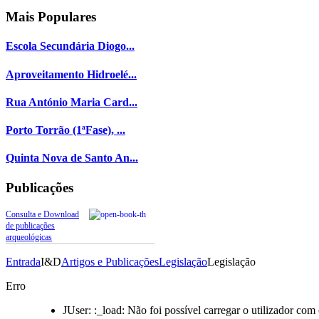
Mais
Populares
Escola Secundária Diogo...
Aproveitamento Hidroelé...
Rua António Maria Card...
Porto Torrão (1ªFase), ...
Quinta Nova de Santo An...
Publicações
Consulta e Download
de publicações
arqueológicas
Entrada
I&D
Artigos e Publicações
Legislação
Legislação
Erro
JUser: :_load: Não foi possível carregar o utilizador com