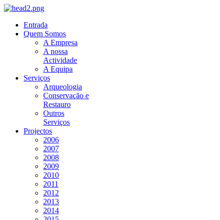
Entrada
Quem Somos
A Empresa
A nossa
Actividade
A Equipa
Serviços
Arqueologia
Conservação e
Restauro
Outros
Serviços
Projectos
2006
2007
2008
2009
2010
2011
2012
2013
2014
2015