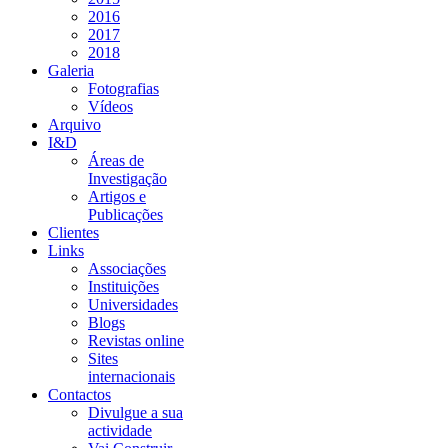
2016
2017
2018
Galeria
Fotografias
Vídeos
Arquivo
I&D
Áreas de
Investigação
Artigos e
Publicações
Clientes
Links
Associações
Instituições
Universidades
Blogs
Revistas online
Sites
internacionais
Contactos
Divulgue a sua
actividade