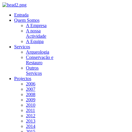
Entrada
Quem Somos
A Empresa
A nossa
Actividade
A Equipa
Serviços
Arqueologia
Conservação e
Restauro
Outros
Serviços
Projectos
2006
2007
2008
2009
2010
2011
2012
2013
2014
2015