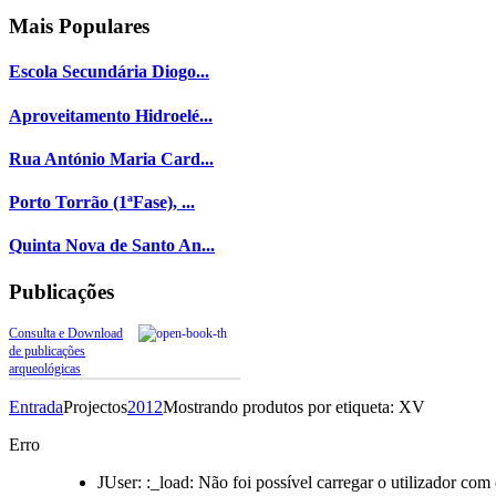
Mais
Populares
Escola Secundária Diogo...
Aproveitamento Hidroelé...
Rua António Maria Card...
Porto Torrão (1ªFase), ...
Quinta Nova de Santo An...
Publicações
Consulta e Download
de publicações
arqueológicas
Entrada
Projectos
2012
Mostrando produtos por etiqueta: XV
Erro
JUser: :_load: Não foi possível carregar o utilizador com